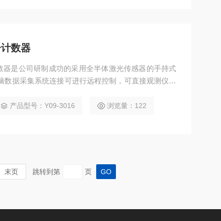
子计数器
子计数器是公司研制成功的采用全半体激光传感器的手持式
脑数据采集系统连接可进行远程控制，可直接观测仪器
行分析处理并可以保存为Excel文件。
产品型号：Y09-3016
浏览量：122
末页
跳转到第
页