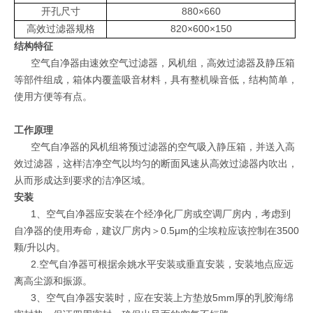
开孔尺寸
880×660
高效过滤器规格
820×600×150
结构特征
空气自净器由速效空气过滤器，风机组，高效过滤器及静压箱
等部件组成，箱体内覆盖吸音材料，具有整机噪音低，结构简单，
使用方便等有点。
工作原理
空气自净器的风机组将预过滤器的空气吸入静压箱，并送入高
效过滤器，这样洁净空气以均匀的断面风速从高效过滤器内吹出，
从而形成达到要求的洁净区域。
安装
1、空气自净器应安装在个经净化厂房或空调厂房内，考虑到
自净器的使用寿命，建议厂房内＞0.5μm的尘埃粒应该控制在3500
颗/升以内。
2.空气自净器可根据余姚水平安装或垂直安装，安装地点应远
离高尘源和振源。
3、空气自净器安装时，应在安装上方垫放5mm厚的乳胶海绵