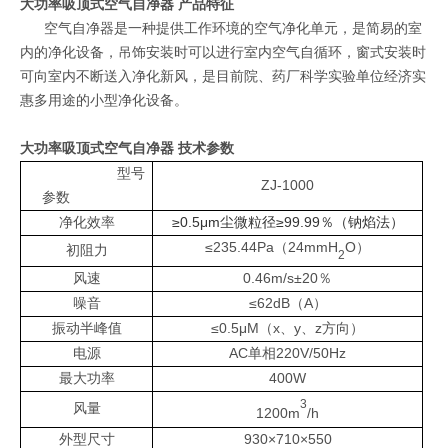
大功率吸顶式空气自净器
产品特征
空气自净器是一种提供工作环境的空气净化单元，是简易的室
内的净化设备，吊饰安装时可以进行室内空气自循环，窗式安装时
可向室内不断送入净化新风，是目前院、药厂科学实验单位经济实
惠多用途的小型净化设备。
大功率吸顶式空气自净器
技术参数
型号
ZJ-1000
参数
净化效率
≥0.5μm尘微粒径≥99.99％（钠焰法）
≤235.44Pa（24mmH
O）
初阻力
2
风速
0.46m/s±20％
噪音
≤62dB（A）
振动半峰值
≤0.5μM（x、y、z方向）
电源
AC单相220V/50Hz
最大功率
400W
3
风量
12
00m
/h
外型尺寸
930×710×550