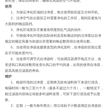
密封垫，保证四周密封，确保出风面的空气不短路。
使用
1、为保证净化区域的洁净度，每次使用前应提五分钟开机。
2、洁净空气吹出面应正对需要净化的工作区，期间应避免与
大面积的物品阻挡。
3、净化区域里应尽量避免明显扰乱气流的动作。
4、可根据净化环境的实际体积及亚欧额达到的洁净度以自净
规定的额定风量为依据出所需要的唤起数而得出使用台数。
5、当使用自净器改建垂直型的净化室时，自净器的安装位置
应尽可能布置均匀。
6、当使用可调节式自净器时，可由调压器调节电压方法，改
变进风口风机转数而改变出风口的平均风速，从而的使用自净器，
提高高效过滤器的寿命。
维护
1、根据环境的洁净度，定期将无纺布滤料拆下来进行清洗，
每隔时间一般为三至六个月（最多不超过六个月）。一般情况下，
粗过滤器内容纳尘埃较多时滤料发黑，可拆下进行清洗或予以更
换。
2、定期（一般为每年两次）用尘埃粒子计数器测定自净器的