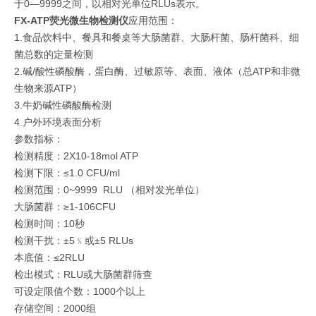
于0—9999之间，以相对光单位RLUs表示。
FX-ATP荧光微生物检测仪
应用范围：
1.食品饮料中、餐具和餐桌等大肠菌群、大肠杆菌、肠杆菌科、细
菌总数的定量检测
2.碱/酸性磷酸酶，蛋白酶、过敏原等、表面、液体（总ATP和非微
生物来源ATP）
3.牛奶碱性磷酸酶检测
4.户外环境表面分析
参数指标：
检测精度：2X10-18mol ATP
检测下限：≤1.0 CFU/ml
检测范围：0~9999 RLU （相对发光单位）
大肠菌群：≥1-106CFU
检测时间：10秒
检测干扰：±5﹪或±5 RLUs
本底值：≤2RLU
检出模式：RLU或大肠菌群筛查
可设定限值个数：1000个以上
存储空间：2000组