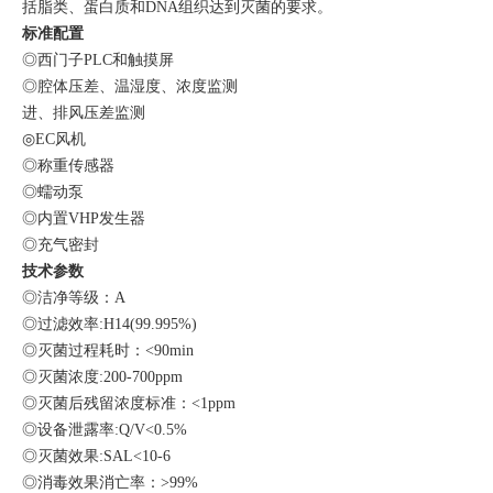
括脂类、蛋白质和DNA组织达到灭菌的要求。
标准配置
◎西门子PLC和触摸屏
◎腔体压差、温湿度、浓度监测
进、排风压差监测
◎EC风机
◎称重传感器
◎蠕动泵
◎内置VHP发生器
◎充气密封
技术参数
◎洁净等级：A
◎过滤效率:H14(99.995%)
◎灭菌过程耗时：<90min
◎灭菌浓度:200-700ppm
◎灭菌后残留浓度标准：<1ppm
◎设备泄露率:Q/V<0.5%
◎灭菌效果:SAL<10-6
◎消毒效果消亡率：>99%